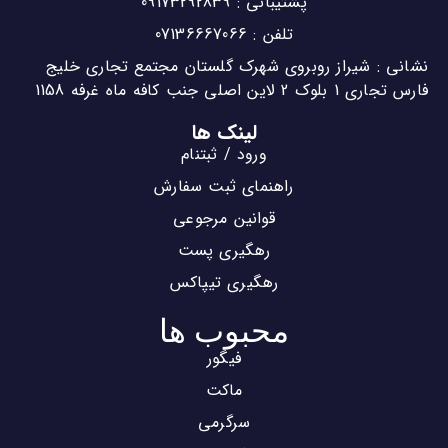
پشتیبانی : 09173292839
تلفن : 07136667066
نشانی : شیراز روبروی شهرک گلستان مجتمع تجاری خلیج
فارس تجاری 1 بلوک 2 لاین اصلی جنب کافه ماه غرفه 1158
لینک ها
ورود / ثبتنام
راهنمای ثبت سفارش
قوانین مرجوعی
رهگیری پست
رهگیری تیپاکس
محبوب ها
فیگور
ماکت
سرگرمی