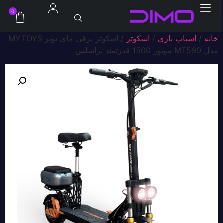
0
خانه
/
اسباب بازی
/
اسکوتر
/ اسکوتر برقی مای تویز MYTOYS
مدل MT590 موتور 1500 قدرتمند براشلس