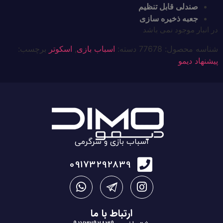
صندلی قابل تنظیم
جعبه ذخیره سازی
در انبار موجود نمی باشد
شناسه محصول:
77678
دسته:
اسباب بازی
,
اسکوتر
برچسب:
پیشنهاد دیمو
اسباب بازی و سرگرمی
09173292839
ارتباط با ما