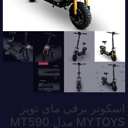
اسکوتر برقی مای تویز
MYTOYS مدل MT590