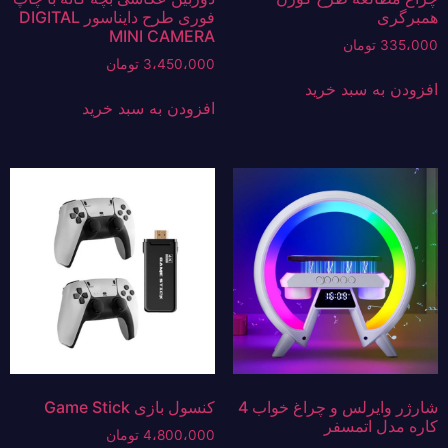
همبرگری
فوری طرح دایناسور DIGITAL
MINI CAMERA
335،000
تومان
3،450،000
تومان
افزودن به سبد خرید
افزودن به سبد خرید
شارژر وایرلس و چراغ خواب 4
کنسول بازی Game Stick
کاره مدل اتمسفر
4،800،000
تومان