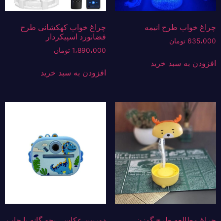
چراغ خواب طرح انیمه
چراغ خواب کهکشانی طرح
فضانورد اسپیکردار
635،000
تومان
1،890،000
تومان
افزودن به سبد خرید
افزودن به سبد خرید
چراغ مطالعه طرح گوزن
دوربین عکاسی بچه گانه با چاپ