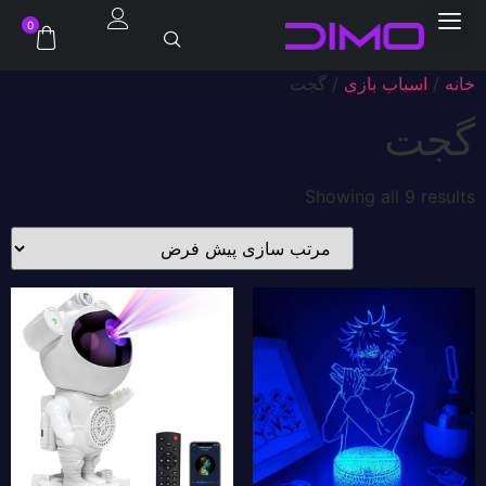
0
خانه
/
اسباب بازی
/ گجت
گجت
Showing all 9 results