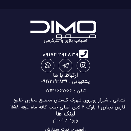
اسباب بازی و سرگرمی
09173292839
ارتباط با ما
پشتیبانی : 09173292839
تلفن : 07136667066
نشانی : شیراز روبروی شهرک گلستان مجتمع تجاری خلیج
فارس تجاری 1 بلوک 2 لاین اصلی جنب کافه ماه غرفه 1158
لینک ها
ورود / ثبتنام
راهنمای ثبت سفارش