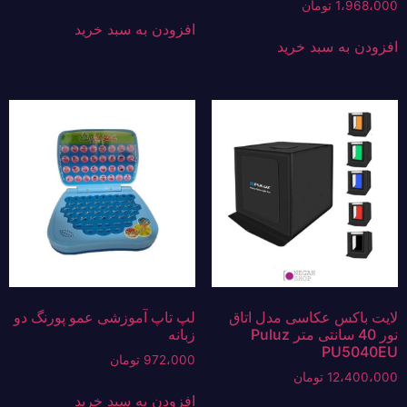
1،968،000
تومان
افزودن به سبد خرید
افزودن به سبد خرید
لایت باکس عکاسی مدل اتاق
لپ تاپ آموزشی عمو پورنگ دو
نور 40 سانتی متر Puluz
زبانه
PU5040EU
972،000
تومان
12،400،000
تومان
افزودن به سبد خرید