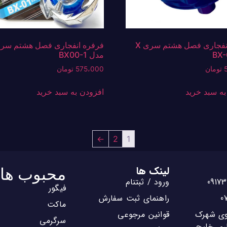
فرفره انفجاری فصل هشتم سری X
مدل BX00-1
تومان
575،000
تومان
به سبد خرید
افزودن به سبد خرید
←
2
1
لینک ها
محبوب ها
ورود / ثبتنام
فیگور
راهنمای ثبت سفارش
ماکت
روی شهرک
قوانین مرجوعی
سرگرمی
ری خلیج