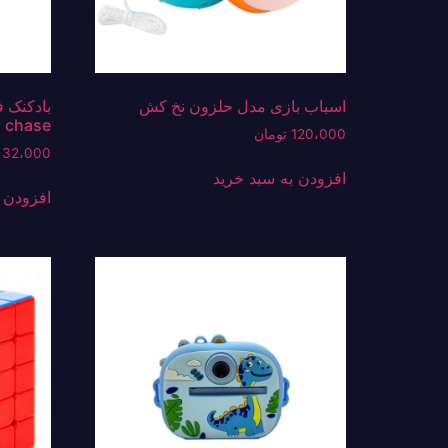
اسباب بازی مدل حلزون نخ کش
بادکنک 
chase
120،000
تومان
32،000
افزودن به سبد خرید
افزودن 