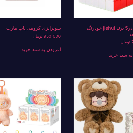
روبیک 5در5 برند jiehui خودرنگ
سوپرایزی کرومی پاپ مارت
ی
950،000
تومان
تومان
افزودن به سبد خرید
به سبد خرید