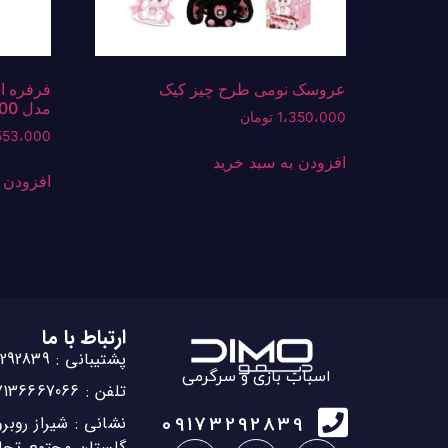
عروسک نومی طرح چیز کیک
مدل BX-00
1،350،000
تومان
553،000
افزودن به سبد خرید
افزودن 
ارتباط با ما
پشتیبانی : 09173292839
اسباب بازی و سرگرمی
تلفن : 07136667066
نشانی : شیراز روب
09173292839
گلستان مجتمع تجا