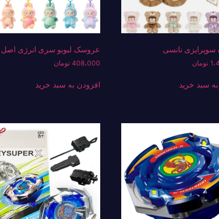
وپرایزی نانسی
عروسک لبوبو سری انرژی اصل
1،
تومان
408،000
تومان
به سبد خرید
افزودن به سبد خرید