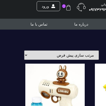
بانی
0
ورود
0917329
درباره ما
تماس با ما