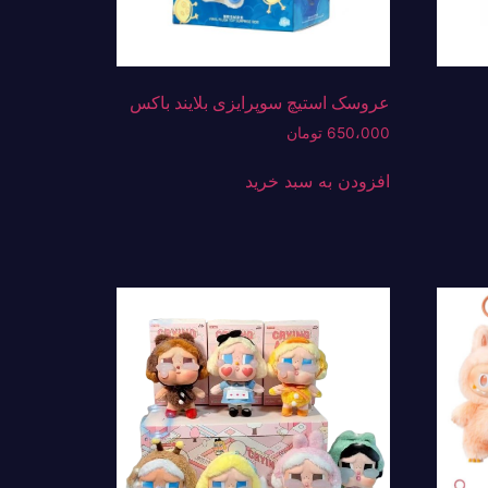
عروسک استیچ سوپرایزی بلایند باکس
650،000
تومان
افزودن به سبد خرید