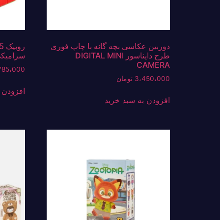
دوربین عکاسی بچه گانه با چاپ فوری
طرح دایناسور DIGITAL MINI
سرامیک
CAMERA
785،000
3،450،000
تومان
افزودن 
افزودن به سبد خرید