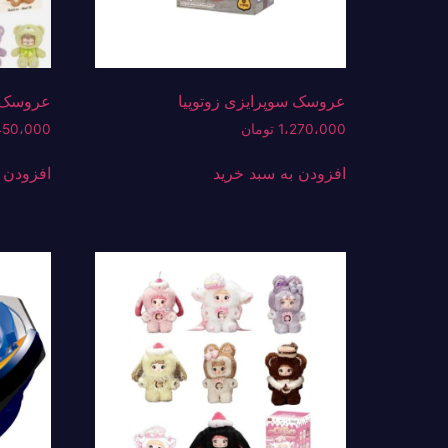
عروسک سوپرایزی زوتوپیا
عروسک س
1،270،000
تومان
450،000
افزودن به سبد خرید
افزودن 