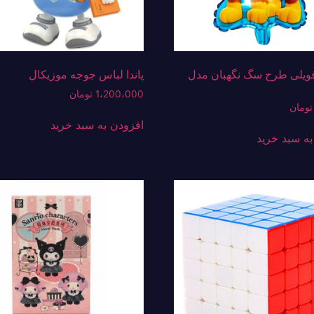
فویلی طرح سگ نگهبان مدل
پاندا لباس جوجه موزیکال
1،200،000
تومان
تومان
افزودن به سبد خرید
به سبد خرید