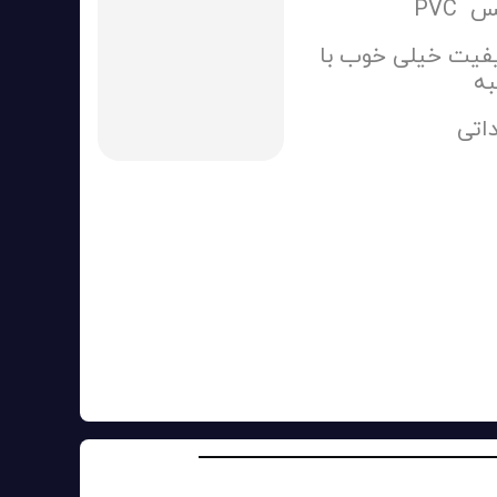
 PVC
یت خیلی خوب با
به
داتی