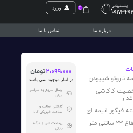
پشــــتیبانی
0
ورود
0917329
درباره ما
تماس با ما
ات
2،099،000
تومان
مه ناروتو شیپودن
در انبار موجود نمی باشد
صیت کاکاشی
ارسال سریع به سراسر
ایران
غدار
گارانتی اصالت و
ه فیگور انیمه ای
سلامت فیزیکی کالا
2 سانتی متر
پرداخت امن از درگاه
بانکی