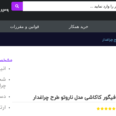
2839
خرید همکار
قوانین و مقررات
 چراغدار
مشخص
انی
شخ
چرا
دست
فیگور کاکاشی مدل ناروتو طرح چراغدار
ارتفاع 3




