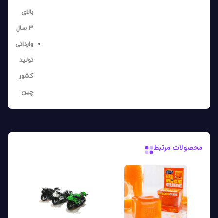
بالای
3 سال
وارداتی
تولید
کشور
چین
محصولات مرتبط