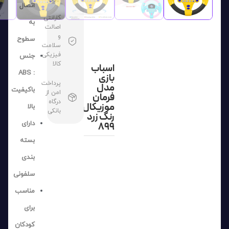
اتصال
گارانتی
به
اصالت
و
سطوح
سلامت
فیزیکی
جنس
کالا
اسباب
: ABS
بازی
پرداخت
مدل
باکیفیت
امن از
فرمان
درگاه
موزیکال
بالا
بانکی
رنگ زرد
دارای
899
بسته
بندی
سلفونی
مناسب
برای
کودکان