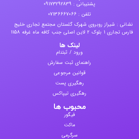
پشتیبانی : 09173292839
تلفن : 07136667066
نشانی : شیراز روبروی شهرک گلستان مجتمع تجاری خلیج
فارس تجاری 1 بلوک 2 لاین اصلی جنب کافه ماه غرفه 1158
لینک ها
ورود / ثبتنام
راهنمای ثبت سفارش
قوانین مرجوعی
رهگیری پست
رهگیری تیپاکس
محبوب ها
فیگور
ماکت
سرگرمی