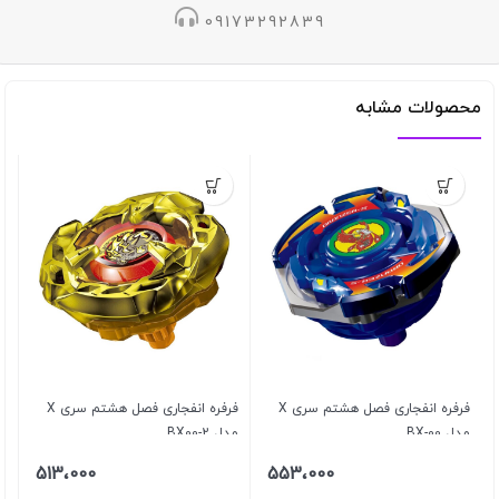
09173292839
محصولات مشابه
فرفره انفجاری فصل هشتم سری X
فرفره انفجاری فصل هشتم سری X
مدل BX-00
مدل BX00-2
513،000
553،000