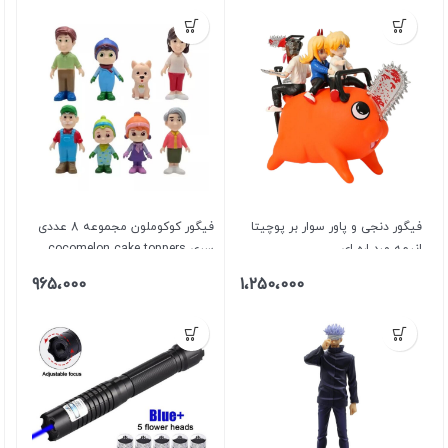
فیگور دنجی و پاور سوار بر پوچیتا
فیگور کوکوملون مجموعه 8 عددی
انیمه مرد اره ای
سری cocomelon cake toppers
965،000
1،250،000