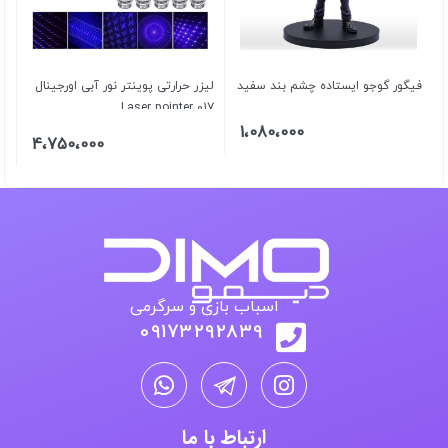
فیگور گوجو ایستاده چشم بند سفید
لیزر حرارتی پوینتر نور آبی اورجینال
Laser pointer 017
1،080،000
4،750،000
اسباب بازی و سرگرمی
09173292839
ارتباط با ما