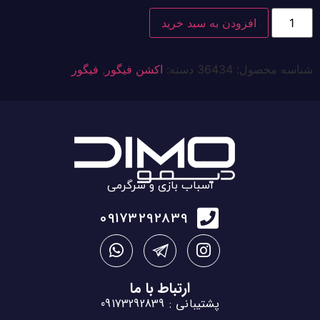
افزودن به سبد خرید
شناسه محصول:
36434
دسته:
اکشن فیگور
,
فیگور
اسباب بازی و سرگرمی
09173292839
ارتباط با ما
پشتیبانی : 09173292839