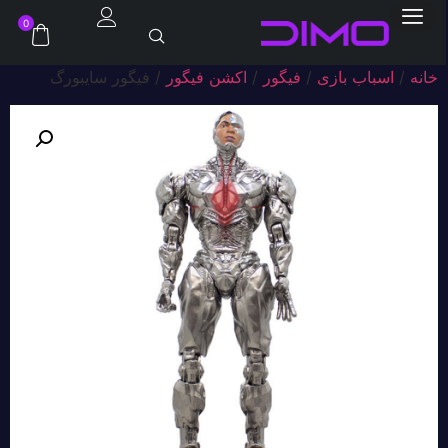
0
خانه
/
اسباب بازی
/
فیگور
/
اکشن فیگور
/ فیگور سایبورگ