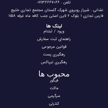
تلفن : 07136667066
نشانی : شیراز روبروی شهرک گلستان مجتمع تجاری خلیج
فارس تجاری 1 بلوک 2 لاین اصلی جنب کافه ماه غرفه 1158
لینک ها
ورود / ثبتنام
راهنمای ثبت سفارش
قوانین مرجوعی
رهگیری پست
رهگیری تیپاکس
محبوب ها
فیگور
ماکت
سرگرمی
کنترلی