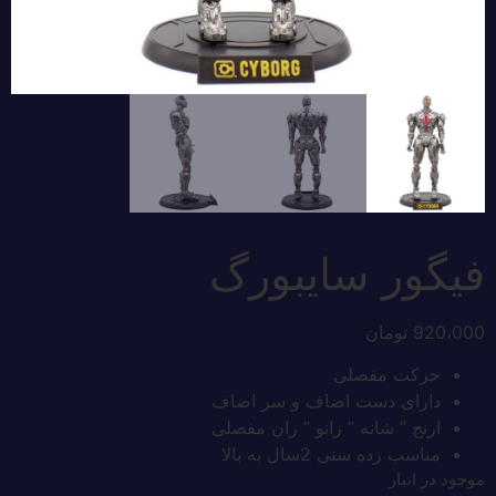
فیگور سایبورگ
920،000
تومان
حرکت مفصلی
دارای دست اضاف و سر اضاف
ارنج ” شانه ” زانو ” ران مفصلی
مناسب رده سنی 2سال به بالا
موجود در انبار