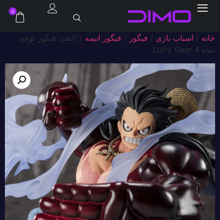
0
خانه
/
اسباب بازی
/
فیگور
/
فیگور انیمه
/ اکشن فیگور لوفی
دنده 4 Luffy Gear