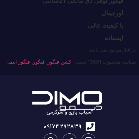
فیگور لوفی دی مانکی 21سانتی
اورجینال
با کیفیت عالی
ایستاده
در انبار موجود نمی باشد
شناسه محصول:
13691
دسته:
اکشن فیگور
,
فیگور
,
فیگور انیمه
اسباب بازی و سرگرمی
09173292839