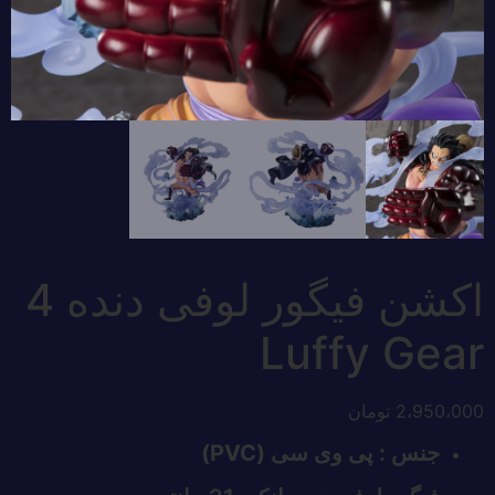
اکشن فیگور لوفی دنده 4
Luffy Gear
2،950،000
تومان
جنس : پی وی سی (PVC)