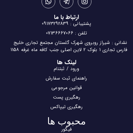
ارتباط با ما
پشتیبانی : 09173292839
تلفن : 07136667066
نشانی : شیراز روبروی شهرک گلستان مجتمع تجاری خلیج
فارس تجاری 1 بلوک 2 لاین اصلی جنب کافه ماه غرفه 1158
لینک ها
ورود / ثبتنام
راهنمای ثبت سفارش
قوانین مرجوعی
رهگیری پست
رهگیری تیپاکس
محبوب ها
فیگور