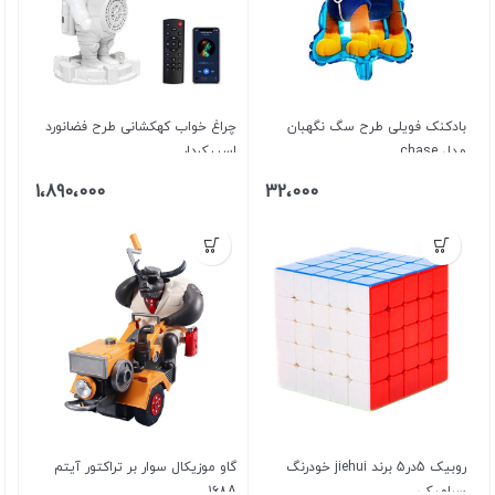
بادکنک فویلی طرح سگ نگهبان
چراغ خواب کهکشانی طرح فضانورد
مدل chase
اسپیکردار
1،890،000
32،000
روبیک 5در5 برند jiehui خودرنگ
گاو موزیکال سوار بر تراکتور آیتم
سرامیکی
168A