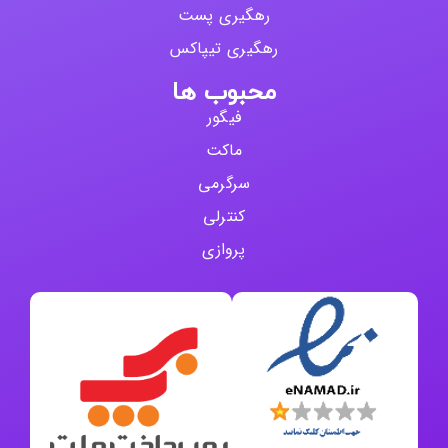
رهگیری پست
رهگیری تیپاکس
محبوب ها
فیگور
ماکت
سرگرمی
کنترلی
پروازی