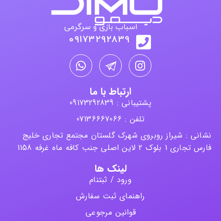
اسباب بازی و سرگرمی
09173292839
ارتباط با ما
پشتیبانی : 09173292839
تلفن : 07136667066
نشانی : شیراز روبروی شهرک گلستان مجتمع تجاری خلیج
فارس تجاری 1 بلوک 2 لاین اصلی جنب کافه ماه غرفه 1158
لینک ها
ورود / ثبتنام
راهنمای ثبت سفارش
قوانین مرجوعی