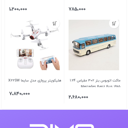
1،200،000
785،000
ماکت اتوبوس بنز ۳۰۲ مقیاس 1:24
هلیکوپتر پروازی مدل سایما X22SW
1965 Mercedes Benz Bus
7،840،000
2،680،000