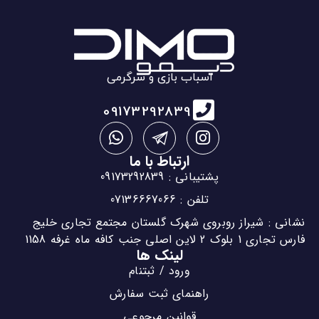
اسباب بازی و سرگرمی
09173292839
ارتباط با ما
پشتیبانی : 09173292839
تلفن : 07136667066
نشانی : شیراز روبروی شهرک گلستان مجتمع تجاری خلیج
فارس تجاری 1 بلوک 2 لاین اصلی جنب کافه ماه غرفه 1158
لینک ها
ورود / ثبتنام
راهنمای ثبت سفارش
قوانین مرجوعی