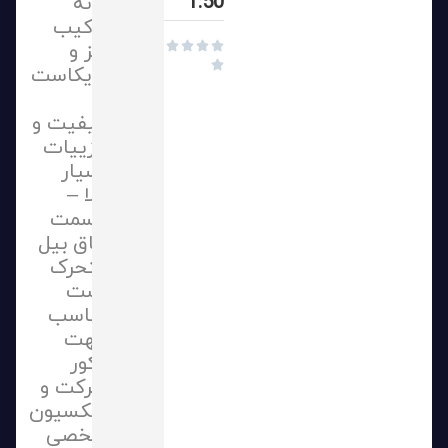
1:50
بدنه
ترکیب
فلز و





دایکاست
با
کیفیت و
جزییات
بسیار
بالا –
قسمت
اتاق بیل
متحرک
است
مناسب
جهت
دکور
شرکت و
کلکسیون
شخصی