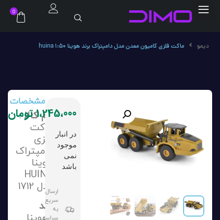
0
دیمو
ماکت فلزی کامیون معدن مدل دامپتراک برند هوینا huina 1:50
مشخصات
1،245،000
تومان
نام کالا
:
ماکت
در انبار
فلزی
موجود
دامپتراک
نمی
هوینا
باشد
HUINA
مدل 1712
ارسال
سریع
برند
به
:
هوینا
سراسر