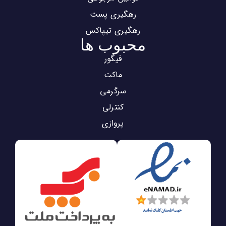
رهگیری پست
رهگیری تیپاکس
محبوب ها
فیگور
ماکت
سرگرمی
کنترلی
پروازی