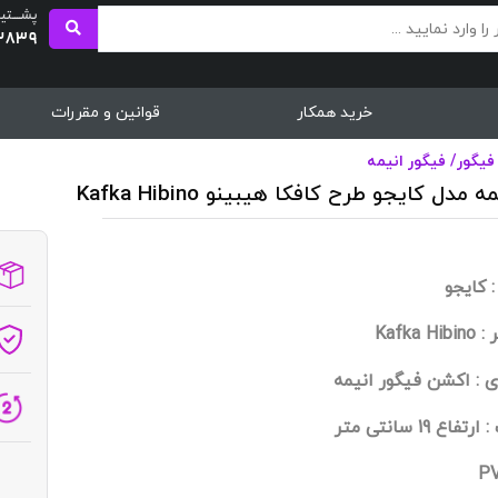
پشــــتی
2839
خرید همکار
قوانین و مقررات
فیگور
/
فیگور انیمه
 مدل کایجو طرح کافکا هیبینو Kafka Hibino
: کایجو
Kafka 
 : اکشن فیگور انیمه
ع 19 سانتی متر