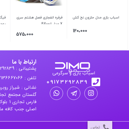
اسباب بازی مدل حلزون نخ کش
فرفره انفجاری فصل هشتم سری
فیگو
X مدل BX00-1
پوچی
120،000
575،000
ارتباط با ما
پشتیبانی : 09173292839
اسباب بازی و سرگرمی
تلفن : 07136667066
09173292839
نشانی : شیراز روب
گلستان مجتمع تجا
اصلی جنب کافه ماه غر
تماس