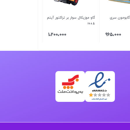
 گابومون سری
گاو موزیکال سوار بر تراکتور آیتم
168A
1،200،000
965،000