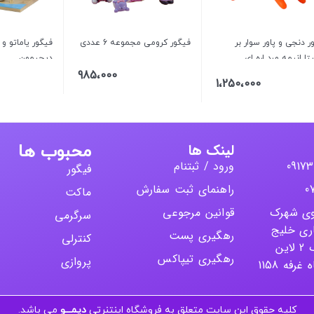
ر دنجی و پاور سوار بر
فیگور کرومی مجموعه 6 عددی
فیگور یاماتو و
تا انیمه مرد اره ای
دیجیمون
985،000
1،250،000
لینک ها
محبوب ها
ورود / ثبتنام
فیگور
راهنمای ثبت سفارش
ماکت
روی شهرک
قوانین مرجوعی
سرگرمی
ری خلیج
رهگیری پست
کنترلی
فارس تجاری 1 بلوک 2 لاین
رهگیری تیپاکس
پروازی
فه 1158
کلیه حقوق این سایت متعلق به فروشگاه اینتنرتی
دیمـــو
می باشد.