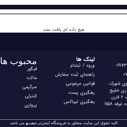
هیچ داده ای یافت نشد
لینک ها
محبوب ها
ورود / ثبتنام
فیگور
راهنمای ثبت سفارش
ماکت
روی شهرک
قوانین مرجوعی
سرگرمی
ری خلیج
رهگیری پست
کنترلی
فارس تجاری 1 بلوک 2 لاین
رهگیری تیپاکس
فه 1158
پروازی
کلیه حقوق این سایت متعلق به فروشگاه اینتنرتی
دیمـــو
می باشد.