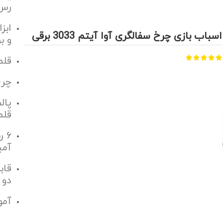
رس
ابز
اسباب بازی چرخ سفالگری آوا آیتم 3033 برقی
و ب





قلم
چرخ
پال
قلم
۶ 
آمی
قاب
دو 
آمو