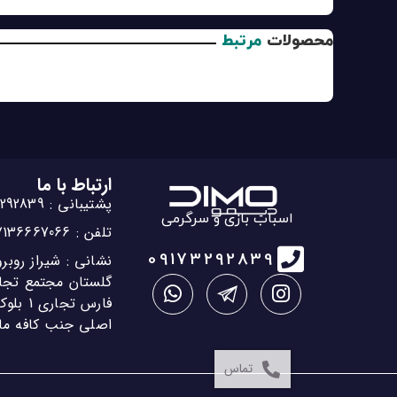
محصولات
مرتبط
ارتباط با ما
پشتیبانی : 09173292839
اسباب بازی و سرگرمی
تلفن : 07136667066
09173292839
نشانی : شیراز روب
گلستان مجتمع تجا
اصلی جنب کافه ماه غر
تماس