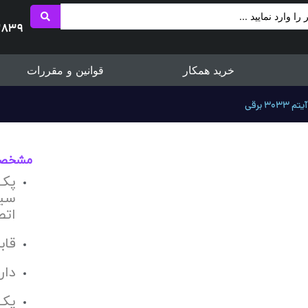
2839
خرید همکار
قوانین و مقررات
 برقی
مشخص
پک 
سیم
اتص
قاب
دار
یک 