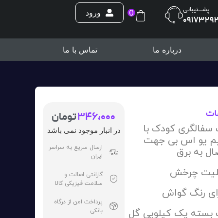
پشــــتیبانی
0
ورود
0917329
درباره ما
تماس با ما
ات
346،000
تومان
سفالگری کودک با
در انبار موجود نمی باشد
 یو اس بی جهت
ارسال سریع به سراسر
ال به برق
ایران
لیت چرخش
گارانتی اصالت و
سلامت فیزیکی کالا
ای رنگ گواش
پرداخت امن از درگاه
بانکی
بسته یک کیلویی گل