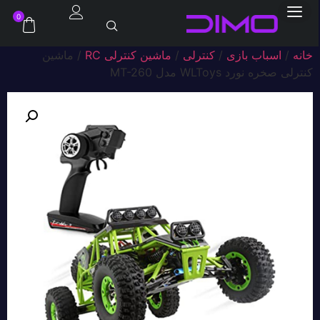
0
خانه
/
اسباب بازی
/
کنترلی
/
ماشین کنترلی RC
/ ماشین
کنترلی صخره نورد WLToys مدل MT-260