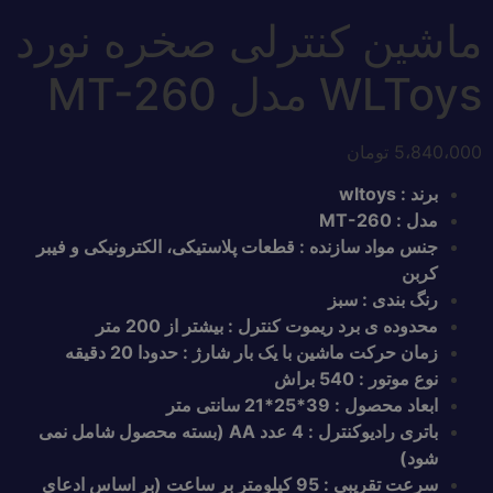
ماشین کنترلی صخره نورد
WLToys مدل MT-260
5،840،000
تومان
برند : wltoys
مدل : MT-260
جنس مواد سازنده : قطعات پلاستیکی، الکترونیکی و فیبر
کربن
رنگ بندی : سبز
محدوده ی برد ریموت کنترل : بیشتر از 200 متر
زمان حرکت ماشین با یک بار شارژ : حدودا 20 دقیقه
نوع موتور : 540 براش
ابعاد محصول : 39*25*21 سانتی متر
باتری رادیوکنترل : 4 عدد AA (بسته محصول شامل نمی
شود)
سرعت تقریبی : 95 کیلومتر بر ساعت (بر اساس ادعای