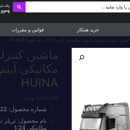
پشــــتی
2839
خرید همکار
قوانین و مقررات
ن کنترلی تریلی با بیل مکانیکی آیتم 1522 برند هوینا HUINA
ماشین کنترلی
HUINA
3،150،000
تومان
شماره محصول: 1522
نام محصول: تریلر تح
مکانیکی 1:24