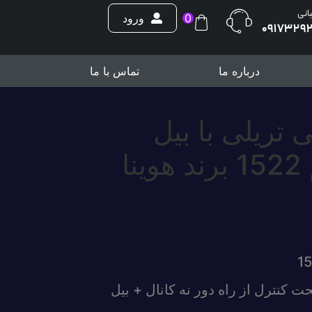
بانی
0
ورود
0917329
درباره ما
تماس با ما
 تریلی با بیل
مکانیکی آیتم 1522 برند هوینا
ت کنترل از راه دور نه کانال + بیل