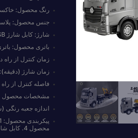
رنگ محصول: خاکس
جنس محصول: پلاستیک
شارژ: کابل شارژ USB
باتری محصول: باتری لیتیومی 3.7
زمان کنترل از راه دور (
زمان شارژ (دقیقه): 120-80
فاصله کنترل از راه دور 
مشخصات محصول (سانتی متر
اندازه جعبه رنگی (سانتی متر
محصول 4. کابل شارژ