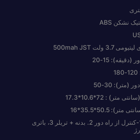
تری
 نشکن ABS
 ولت 500mah JST
دقیقه): 15-20
1
(متر): 30-50
) : 72*10.6*17.3
): 50.5*35.5*16
پیکربندی محصول: 1-کنترل از راه دور 2. بدنه + تریلر 3، باتری