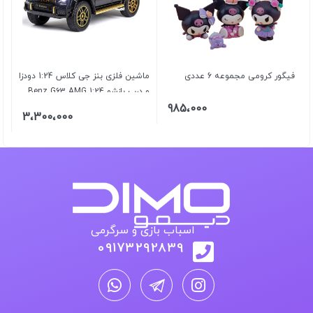
فیگور کرومی مجموعه 6 عددی
ماشین فلزی بنز جی کلاس 1:24 دودزا
و درب بازشو 1:24 Benz G63 AMG
985،000
3،300،000
اسباب بازی و سرگرمی
09173292839