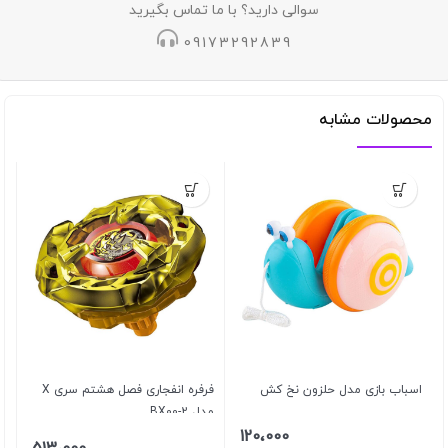
سوالی دارید؟ با ما تماس بگیرید
09173292839
محصولات مشابه
اسباب بازی مدل حلزون نخ کش
فرفره انفجاری فصل هشتم سری X
مدل BX00-2
120،000