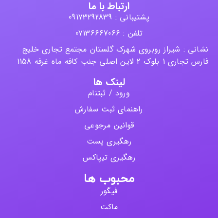
ارتباط با ما
پشتیبانی : 09173292839
تلفن : 07136667066
نشانی : شیراز روبروی شهرک گلستان مجتمع تجاری خلیج
فارس تجاری 1 بلوک 2 لاین اصلی جنب کافه ماه غرفه 1158
لینک ها
ورود / ثبتنام
راهنمای ثبت سفارش
قوانین مرجوعی
رهگیری پست
رهگیری تیپاکس
محبوب ها
فیگور
ماکت