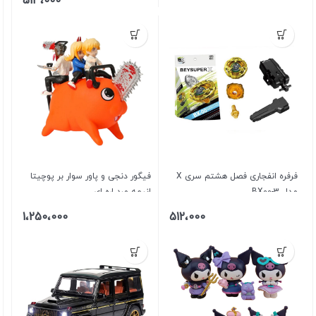
513،000
فرفره انفجاری فصل هشتم سری X
فیگور دنجی و پاور سوار بر پوچیتا
مدل BX00-3
انیمه مرد اره ای
1،250،000
512،000