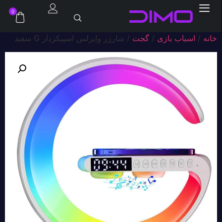
0
خانه
/
اسباب بازی
/
گجت
/ شارژر وایرلس اسپیکردار G سفید