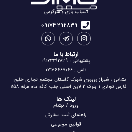
اسباب بازی و سرگرمی
09173292839
ارتباط با ما
پشتیبانی : 09173292839
تلفن : 07136667066
نشانی : شیراز روبروی شهرک گلستان مجتمع تجاری خلیج
فارس تجاری 1 بلوک 2 لاین اصلی جنب کافه ماه غرفه 1158
لینک ها
ورود / ثبتنام
راهنمای ثبت سفارش
قوانین مرجوعی