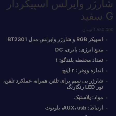
شارژر وایرلس اسپیکردار
G سفید
1،550،000
تومان
اسپیکر RGB و شارژر وایرلس مدل BT2301
منبع انرژی: باتری، DC
تعداد محفظه بلندگو: ۱
اندازه ووفر : ۲ اینچ
شارژر بی سیم برای تلفن همراه، عملکرد تلفن،
نور LED رنگارنگ
مواد: پلاستیک
ارتباط: AUX، usb، بلوتوث