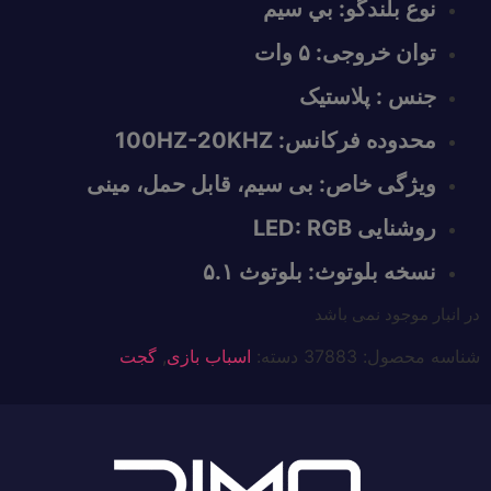
نوع بلندگو: بي سيم
توان خروجی: ۵ وات
جنس : پلاستیک
محدوده فرکانس: 100HZ-20KHZ
ویژگی خاص: بی سیم، قابل حمل، مینی
روشنایی LED: RGB
نسخه بلوتوث: بلوتوث ۵.۱
در انبار موجود نمی باشد
شناسه محصول:
37883
دسته:
اسباب بازی
,
گجت