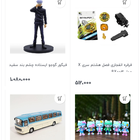
فرفره انفجاری فصل هشتم سری X
فیگور گوجو ایستاده چشم بند سفید
مدل BX00-3
1،080،000
512،000