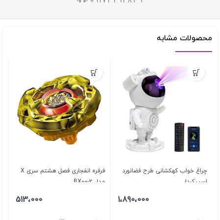
09173292839
محصولات مشابه
چراغ خواب کهکشانی طرح فضانورد
فرفره انفجاری فصل هشتم سری X
اسپیکردار
مدل BX00-2
513،000
1،890،000