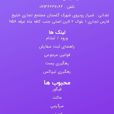
تلفن : 07136667066
نشانی : شیراز روبروی شهرک گلستان مجتمع تجاری خلیج
فارس تجاری 1 بلوک 2 لاین اصلی جنب کافه ماه غرفه 1158
لینک ها
ورود / ثبتنام
راهنمای ثبت سفارش
قوانین مرجوعی
رهگیری پست
رهگیری تیپاکس
محبوب ها
فیگور
ماکت
سرگرمی