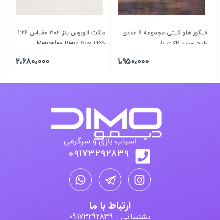
فیگور هلو کیتی مجموعه 6 عددی
ماکت اتوبوس بنز ۳۰۲ مقیاس 1:24
طرح جدید ژاکت دار
1965 Mercedes Benz Bus
2،680،000
1،950،000
اسباب بازی و سرگرمی
09173292839
ارتباط با ما
پشتیبانی : 09173292839