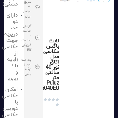
سریع
مشکی)
به
سراسر
دارای
ایران
دو
گارانتی
عدد
اصالت
دریچه
و
جهت
لایت
سلامت
باکس
فیزیکی
عکاسی
کالا
عکاسی
از
مدل
زاویه
پرداخت
اتاق
بالا
امن از
نور 40
درگاه
و
سانتی
بانکی
متر
روبرو
Puluz
PU5040EU
امکان
عکاسی




با

دوربین
عکاسی