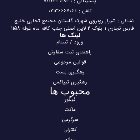
پشتیبانی : 09173292839
تلفن : 07136667066
نشانی : شیراز روبروی شهرک گلستان مجتمع تجاری خلیج
فارس تجاری 1 بلوک 2 لاین اصلی جنب کافه ماه غرفه 1158
لینک ها
ورود / ثبتنام
راهنمای ثبت سفارش
قوانین مرجوعی
رهگیری پست
رهگیری تیپاکس
محبوب ها
فیگور
ماکت
سرگرمی
کنترلی
پروازی