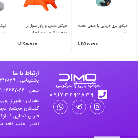
فیگور پری دریایی با ماهی جعبه
فیگور دنجی و پاور سوار بر
دار
پوچیتا انیمه مرد اره ای
01
1،250،000
1،250،000
ارتباط با ما
پشتیبانی : 09173292839
اسباب بازی و سرگرمی
تلفن : 07136667066
09173292839
نشانی : شیراز روب
گلستان مجتمع تجا
اصلی جنب کافه ماه غر