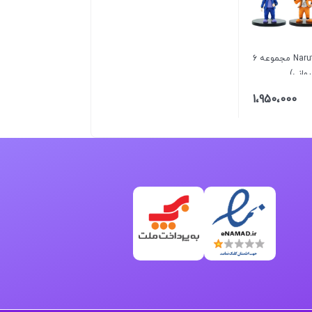
فیگور ناروتو Naruto مجموعه 6
وانی)
1،950،000