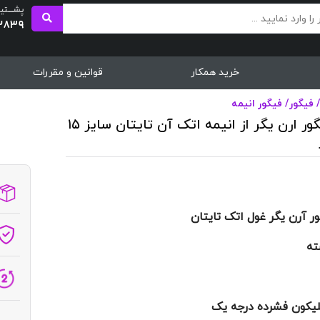
پشــــتی
2839
خرید همکار
قوانین و مقررات
فیگور
/
فیگور انیمه
اکشن فیگور ارن یگر از انیمه اتک آن تایتان سایز ۱۵
 آرن یگر غول اتک تایتان
ته
کون فشرده درجه یک