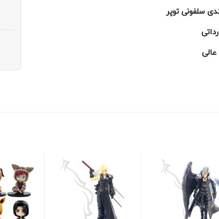
ندی سلفونی توپر
رداتی
عالی