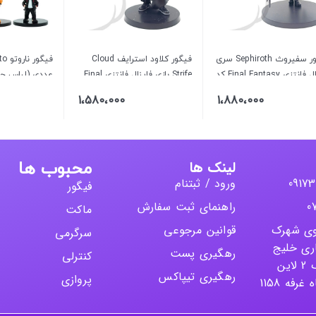
فیگور سفیروث Sephiroth سری
فیگور کلاود استرایف Cloud
فاینال فانتزی Final Fantasy کد
Strife بازی فاینال فانتزی Final
عددی (لباس حی
Fantasy VII کد 1139
1،580،000
1،880،000
لینک ها
محبوب ها
ورود / ثبتنام
فیگور
راهنمای ثبت سفارش
ماکت
روی شهرک
قوانین مرجوعی
سرگرمی
ری خلیج
رهگیری پست
کنترلی
فارس تجاری 1 بلوک 2 لاین
رهگیری تیپاکس
پروازی
فه 1158